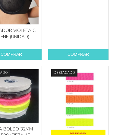
Más info
ADOR VIOLETA C
LENE (UNIDAD)
Más info
COMPRAR
COMPRAR
CADO
DESTACADO
TA BOLSO 32MM