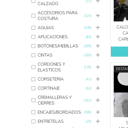
(32)
CALZADO
ACCESORIOS PARA
(324)
COSTURA
CALC
AGUJAS
(209)
CA
APLICACIONES
(80)
CAR
BOTONES/HEBILLAS
(289)
CINTAS
(189)
CORDONES Y
(128)
DESTA
ELASTICOS
CORSETERIA
(41)
CORTINAJE
(62)
CREMALLERAS Y
(181)
CIERRES
ENCAJES/BORDADOS
(398)
ENTRETELAS
(25)