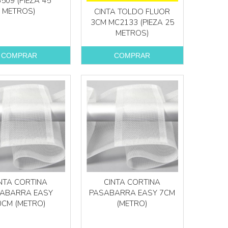
509 (PIEZA 45
METROS)
CINTA TOLDO FLUOR
3CM MC2133 (PIEZA 25
METROS)
COMPRAR
COMPRAR
Más info
Más info
NTA CORTINA
CINTA CORTINA
ABARRA EASY
PASABARRA EASY 7CM
0CM (METRO)
(METRO)