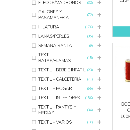
ADHE
FLECOS/MADROÑOS
(32)
GALONES Y
(72)
PASAMANERIA
HILATURA
(170)
LANAS/PERLÉS
(35)
SEMANA SANTA
(9)
TEXTIL -
(15)
BATAS/PIJAMAS
TEXTIL - BEBE E INFATIL
(23)
TEXTIL - CALCETERIA
(71)
TEXTIL - HOGAR
(55)
TEXTIL - INTERIORES
(180)
BOB
TEXTIL - PANTYS Y
C
(34)
MEDIAS
100
TEXTIL - VARIOS
(16)