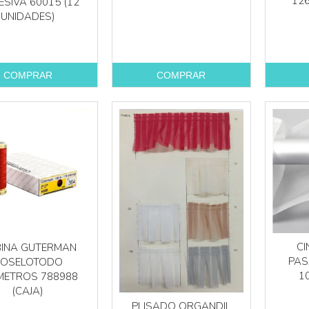
126
SIVA 60015 (12
UNIDADES)
COMPRAR
COMPRAR
Más info
Más info
CI
INA GUTERMAN
PAS
OSELOTODO
1
METROS 788988
(CAJA)
PLISADO ORGANDIL