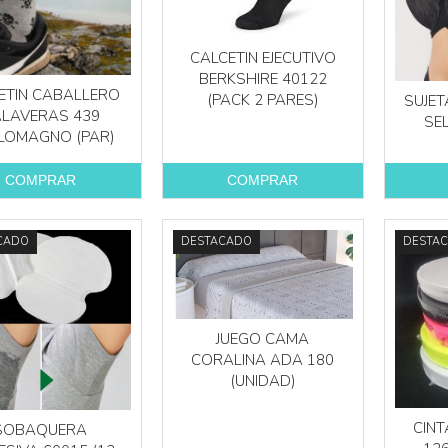
CALCETIN EJECUTIVO
BERKSHIRE 40122
Más info
ETIN CABALLERO
(PACK 2 PARES)
SUJET
LAVERAS 439
SE
LOMAGNO (PAR)
Más info
COMPRAR
COMPRAR
CADO
DESTACADO
DESTA
JUEGO CAMA
CORALINA ADA 180
(UNIDAD)
CIN
SOBAQUERA