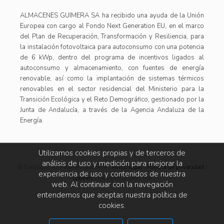
ALMACENES GUIMERA SA ha recibido una ayuda de la Unión
Europea con cargo al Fondo Next Generation EU, en el marco
del Plan de Recuperación, Transformación y Resiliencia, para
la instalación fotovoltaica para autoconsumo con una potencia
de 6 kWp, dentro del programa de incentivos ligados al
autoconsumo y almacenamiento, con fuentes de energía
renovable, así como la implantación de sistemas térmicos
renovables en el sector residencial del Ministerio para la
Transición Ecológica y el Reto Demográfico, gestionado por la
Junta de Andalucía, a través de la Agencia Andaluza de la
Energía.
Utilizamos cookies propias y de terceros de
análisis de uso y medición para mejorar la
© Copyright Almacenes Guimera |
Aviso legal
|
Política de privacidad
|
experiencia de uso y contenidos de nuestra
Cookies
| Desarrollo web: JRP
web. Al continuar con la navegación
entendemos que aceptas nuestra política de
cookies.