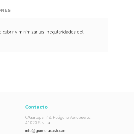
ONES
cubrir y minimizar las irregularidades del
Contacto
C/Garlopa nº 8. Polígono Aeropuerto.
41020 Sevilla
info@guimeracash.com