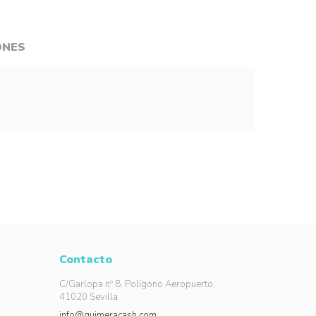
ONES
Contacto
C/Garlopa nº 8. Polígono Aeropuerto.
41020 Sevilla
info@guimeracash.com