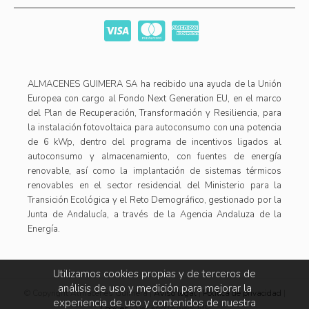
ALMACENES GUIMERA SA ha recibido una ayuda de la Unión
Europea con cargo al Fondo Next Generation EU, en el marco
del Plan de Recuperación, Transformación y Resiliencia, para
la instalación fotovoltaica para autoconsumo con una potencia
de 6 kWp, dentro del programa de incentivos ligados al
autoconsumo y almacenamiento, con fuentes de energía
renovable, así como la implantación de sistemas térmicos
renovables en el sector residencial del Ministerio para la
Transición Ecológica y el Reto Demográfico, gestionado por la
Junta de Andalucía, a través de la Agencia Andaluza de la
Energía.
Utilizamos cookies propias y de terceros de
análisis de uso y medición para mejorar la
© Copyright Almacenes Guimera |
Aviso legal
|
Política de privacidad
|
experiencia de uso y contenidos de nuestra
Cookies
| Desarrollo web: JRP